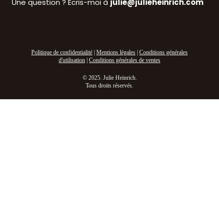
Une question ? Écris-moi à
julie@julieheinrich.com
Politique de confidentialité
|
Mentions légales
|
Conditions générales
d'utilisation
|
Conditions générales de ventes
© 2025. Julie Heinrich.
Tous droits réservés.